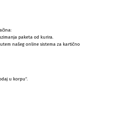
ačina:
zimanja paketa od kurira.
 putem našeg online sistema za kartično
odaj u korpu“.