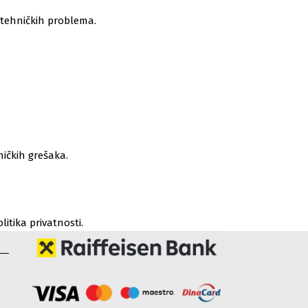
 tehničkih problema.
ničkih grešaka.
itika privatnosti.