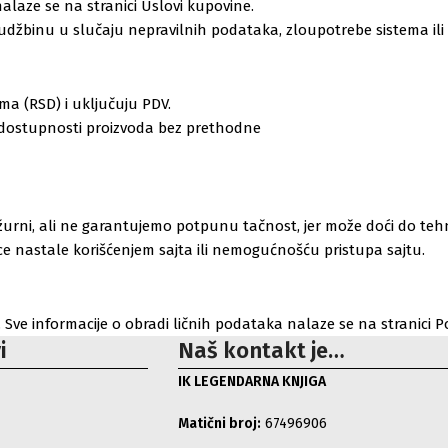
nalaze se na stranici Uslovi kupovine.
džbinu u slučaju nepravilnih podataka, zloupotrebe sistema ili
ma (RSD) i uključuju PDV.
dostupnosti proizvoda bez prethodne
žurni, ali ne garantujemo potpunu tačnost, jer može doći do teh
 nastale korišćenjem sajta ili nemogućnošću pristupa sajtu.
ve informacije o obradi ličnih podataka nalaze se na stranici Pol
i
Naš kontakt je…
IK LEGENDARNA KNJIGA
Matični broj:
67496906