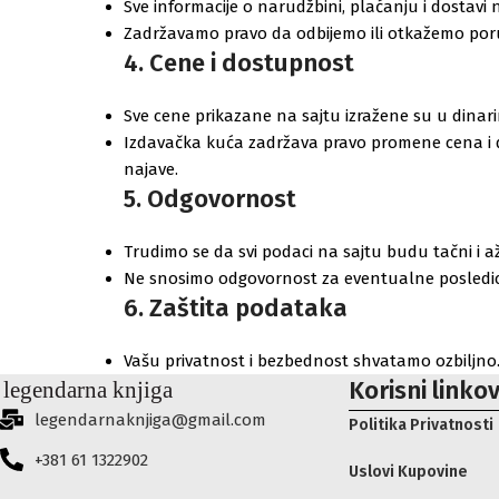
Sve informacije o narudžbini, plaćanju i dostavi 
Zadržavamo pravo da odbijemo ili otkažemo poru
4. Cene i dostupnost
Sve cene prikazane na sajtu izražene su u dinari
Izdavačka kuća zadržava pravo promene cena i 
najave.
5. Odgovornost
Trudimo se da svi podaci na sajtu budu tačni i a
Ne snosimo odgovornost za eventualne posledice
6. Zaštita podataka
Vašu privatnost i bezbednost shvatamo ozbiljno. S
Korisni linkov
legendarnaknjiga@gmail.com
Politika Privatnosti
+381 61 1322902
Uslovi Kupovine