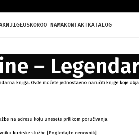
A
KNJIGE
USKORO
O NAMA
KONTAKT
KATALOG
ine – Legendar
ndarna knjiga. Ovde možete jednostavno naručiti knjige koje obj
žbe na adresu koju unesete prilikom poručivanja.
niku kurirske službe
[Pogledajte cenovnik]