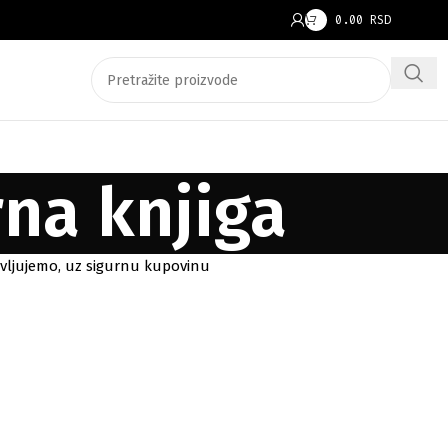
0.00
RSD
na knjiga
avljujemo, uz sigurnu kupovinu