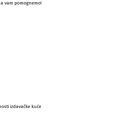
mo da vam pomognemo!
snosti izdavačke kuće