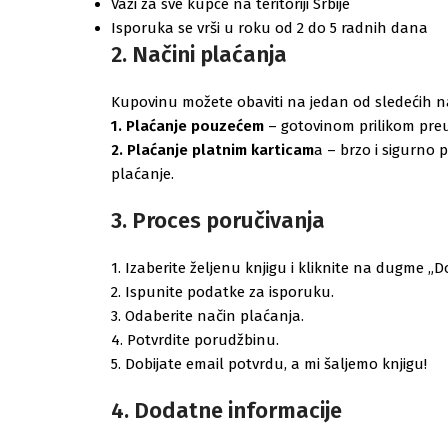
Važi za sve kupce na teritoriji Srbije
Isporuka se vrši u roku od 2 do 5 radnih dana
2. Načini plaćanja
Kupovinu možete obaviti na jedan od sledećih n
1. Plaćanje pouzećem
– gotovinom prilikom preu
2. Plaćanje platnim karticam
a – brzo i sigurno
plaćanje.
3. Proces poručivanja
1. Izaberite željenu knjigu i kliknite na dugme „D
2. Ispunite podatke za isporuku.
3. Odaberite način plaćanja.
4. Potvrdite porudžbinu.
5. Dobijate email potvrdu, a mi šaljemo knjigu!
4. Dodatne informacije