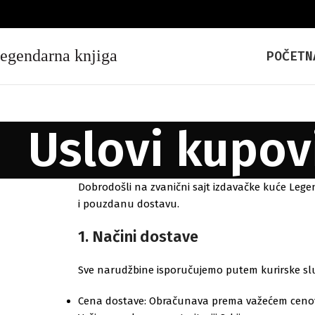
POČETN
Uslovi kupov
Dobrodošli na zvanični sajt izdavačke kuće Lege
i pouzdanu dostavu.
1. Načini dostave
Sve narudžbine isporučujemo putem kurirske slu
Cena dostave: Obračunava prema važećem cenov