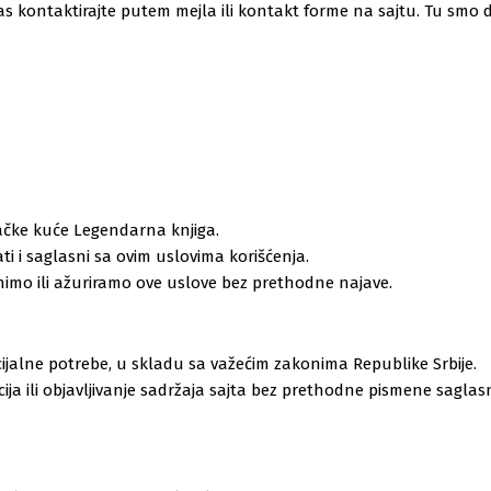
nas kontaktirajte putem mejla ili kontakt forme na sajtu. Tu s
avačke kuće Legendarna knjiga.
i i saglasni sa ovim uslovima korišćenja.
mo ili ažuriramo ove uslove bez prethodne najave.
ercijalne potrebe, u skladu sa važećim zakonima Republike Srbije.
cija ili objavljivanje sadržaja sajta bez prethodne pismene sagla