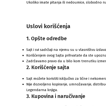
Ukoliko imate pitanja ili nedoumice, slobodno 
Uslovi korišćenja
1. Opšte odredbe
Sajt i svi sadržaji na njemu su u vlasništvu izd
Korišćenjem ovog Sajta prihvatate da ste upoznat
Zadržavamo pravo da u bilo kom trenutku izmeni
2. Korišćenje sajta
Sajt možete koristiti isključivo za lične i nekom
Nije dozvoljeno kopiranje, umnožavanje, distribu
Legendarna knjiga.
3. Kupovina i naručivanje