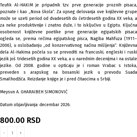
Teufik Al-HAKIM je pripadnik tzv. prve generacije proznih pisaca,
poznate i kao „Nova škola“. Za opseg delovanja ove književne grupe
može se uzeti period od dvadesetih do četrdesetih godina XX veka, a
za neke produktivnije i znatno duže, i to isključivo u Egiptu. Ključna
osobenost književne poetike prve generacije egipatskih pisaca
ogleda se, prema rečima egipatskog pisca, Nagiba Mahfuza (1911–
2006), u oslobađanju „od konzervativnog načina mišljenja“. Književna
dela Al-Hakima počela su se prevoditi na francuski, engleski i ruski
jezik još tridesetih godina XX veka, a u narednim decenijma i na ostale
jezike. Od 2008. godine u opticaju je i roman Vrabac s Istoka,
preveden s arapskog na bosanski jezik u prevodu Suada
Smailhodžića. Reizdanje knjige je i pred čitaocima u Srbiji.
Meysun A. GHARAIBEH SIMONOVIĆ
Datum objavljivanja: decembar 2026.
800.00
RSD